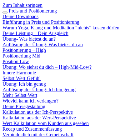
Zum Inhalt springen
Preis und Positionierung
Deine Downloads
Einführung in Preis und Positionierung
Warum Yoga, Klang und Meditation “nichts” kosten dürfen
Deine Leistung – Dein Ausgleich
Übung- Was bietest du an?
Auflösung der Übung: Was bietest du an
Positionierung – High
Positioneriung Mid
Position Low
Übung: Wo siehst du dich – High-Mid-Low?
Innere Harmonie
Selbst-Wert-Gefühl
Übung: Ich bin genug
Auflösung der Übung: Ich bin genug
Mehr Selbst-Wert
Wieviel kann ich verlangen?
Deine Preisgestaltung
Kalkulation aus der Ich-Perspektive
Kalkulation aus der Wert-Perspektive
Wert-Kalkulation vom Kunden aus gesehen
Recap und Zusammenfassung
Verbinde dich mit der Gemeinschaft