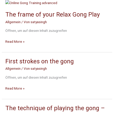
The
frame
The frame of your Relax Gong Play
of
your
Allgemein
/ Von
satyasingh
Relax
Gong
Öffnen, um auf diesen Inhalt zuzugreifen
Play
Read More »
First strokes on the gong
First
strokes
Allgemein
/ Von
satyasingh
on
the
Öffnen, um auf diesen Inhalt zuzugreifen
gong
Read More »
The technique of playing the gong –
The
technique