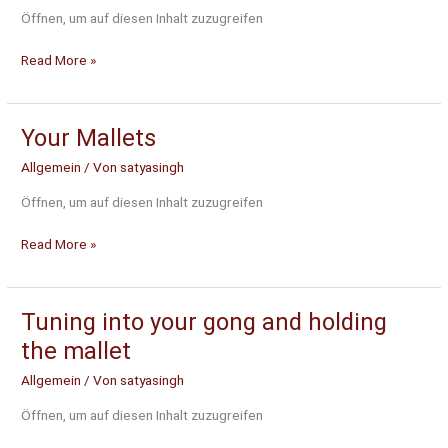
A
Öffnen, um auf diesen Inhalt zuzugreifen
Trick
Read More »
Your Mallets
Your
Mallets
Allgemein
/ Von
satyasingh
Öffnen, um auf diesen Inhalt zuzugreifen
Read More »
Tuning into your gong and holding
Tuning
into
the mallet
your
Allgemein
/ Von
satyasingh
gong
and
Öffnen, um auf diesen Inhalt zuzugreifen
holding